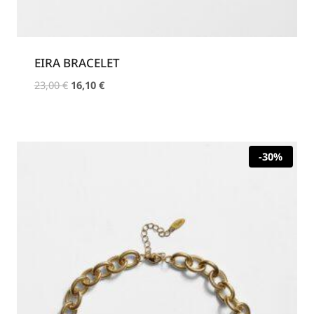
EIRA BRACELET
Original
Η
23,00
€
16,10
€
price
τρέχουσα
was:
τιμή
23,00 €.
είναι:
16,10 €.
-30%