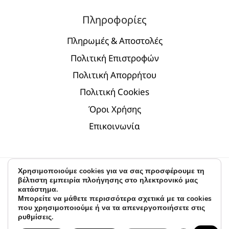
Πληροφορίες
Πληρωμές & Αποστολές
Πολιτική Επιστροφών
Πολιτική Απορρήτου
Πολιτική Cookies
Όροι Χρήσης
Επικοινωνία
Χρησιμοποιούμε cookies για να σας προσφέρουμε τη
© 2026 D.par | modern jewelry - Α.Κ. & Partners
βέλτιστη εμπειρία πλοήγησης στο ηλεκτρονικό μας
κατάστημα.
Digital Marketing by
BLV
Μπορείτε να μάθετε περισσότερα σχετικά με τα cookies
που χρησιμοποιούμε ή να τα απενεργοποιήσετε στις
ρυθμίσεις.