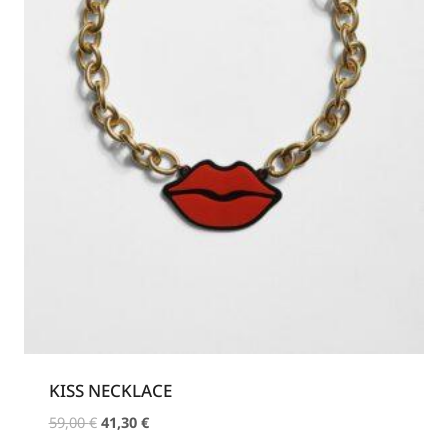
KISS NECKLACE
Original
Η
59,00
€
41,30
€
price
τρέχουσα