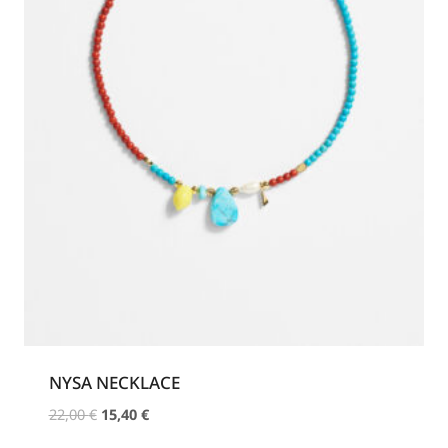
NYSA NECKLACE
Original
Η
22,00
€
15,40
€
price
τρέχουσα