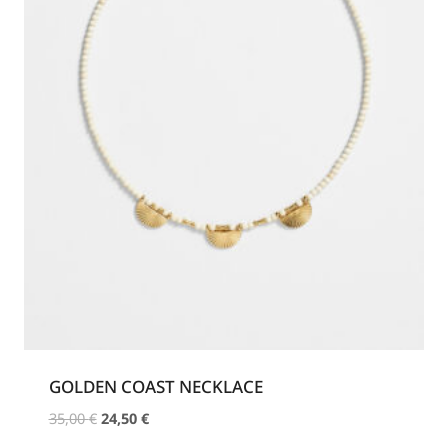
GOLDEN COAST NECKLACE
Original
Η
35,00
€
24,50
€
price
τρέχουσα