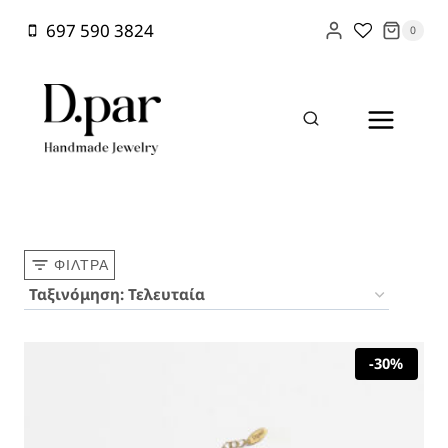
Skip
697 590 3824
0
to
content
Home
/
Shop
/
χρυσό
ΦΊΛΤΡΑ
-30%