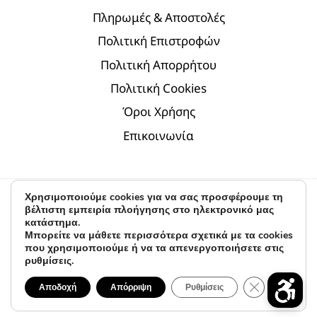
Πληρωμές & Αποστολές
Πολιτική Επιστροφών
Πολιτική Απορρήτου
Πολιτική Cookies
Όροι Χρήσης
Επικοινωνία
Χρησιμοποιούμε cookies για να σας προσφέρουμε τη
© 2026 D.par | modern jewelry - Α.Κ. & Partners
βέλτιστη εμπειρία πλοήγησης στο ηλεκτρονικό μας
κατάστημα.
Digital Marketing by
BLV
Μπορείτε να μάθετε περισσότερα σχετικά με τα cookies
που χρησιμοποιούμε ή να τα απενεργοποιήσετε στις
ρυθμίσεις.
ΚΛΕΊΣΙΜΟ 
Αποδοχή
Απόρριψη
Ρυθμίσεις