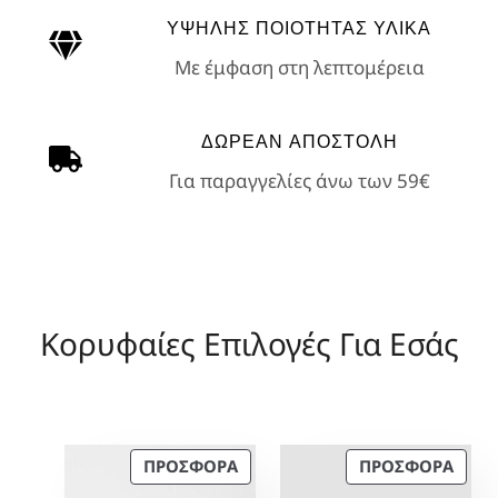
0
1
0
1
,
:
ΥΨΗΛΗΣ ΠΟΙΟΤΗΤΑΣ ΥΛΙΚΑ
0
7
0
8
0
2
,
,
0
1
Με έμφαση στη λεπτομέρεια
€
5
€
2
,
.
0
.
0
€
0
.
0
ΔΩΡΕΑΝ ΑΠΟΣΤΟΛΗ
€
€
Για παραγγελίες άνω των 59€
.
.
€
.
Κορυφαίες Επιλογές Για Εσάς
Π
Π
ΠΡΟΣΦΟΡΆ
ΠΡΟΣΦΟΡΆ
Ρ
Ρ