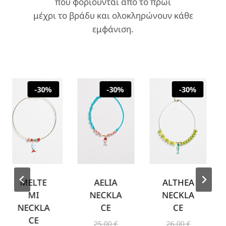
που φοριούνται από το πρωί
μέχρι το βράδυ και ολοκληρώνουν κάθε
εμφάνιση.
-30%
-30%
-30%
MELTE
AELIA
ALTHEA
L
MI
NECKLA
NECKLA
NECKLA
CE
CE
N
CE
O
O
25,00
€
26,00
€