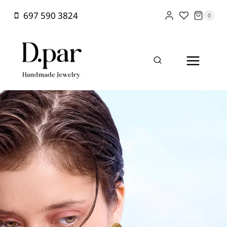
Skip
697 590 3824
0
to
content