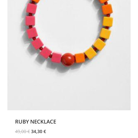
RUBY NECKLACE
Original
Η
49,00
€
34,30
€
price
τρέχουσα