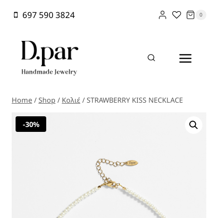
Skip
697 590 3824
0
to
content
Home
/
Shop
/
Κολιέ
/
STRAWBERRY KISS NECKLACE
-30%