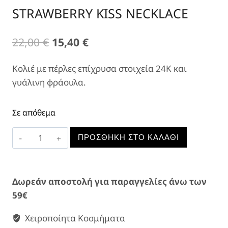
STRAWBERRY KISS NECKLACE
Original
Η
22,00
€
15,40
€
price
τρέχουσα
Κολιέ με πέρλες επίχρυσα στοιχεία 24Κ και
was:
τιμή
γυάλινη φράουλα.
22,00 €.
είναι:
15,40 €.
Σε απόθεμα
STRAWBERRY
ΠΡΟΣΘΉΚΗ ΣΤΟ ΚΑΛΆΘΙ
KISS
NECKLACE
ποσότητα
Δωρεάν αποστολή για παραγγελίες άνω των
59€
Χειροποίητα Κοσμήματα