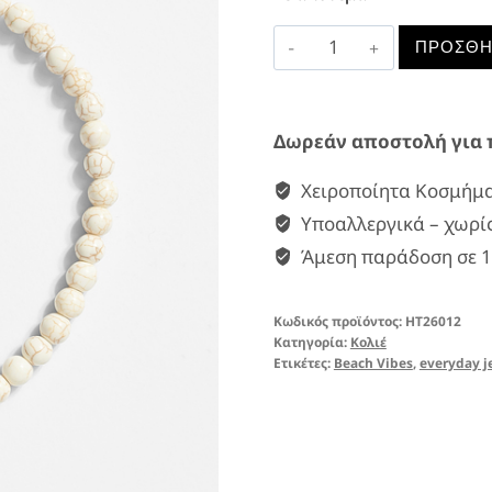
20,30
SUMMER
ΠΡΟΣΘΉ
OCEAN
NECKLACE
ποσότητα
Δωρεάν αποστολή για 
Χειροποίητα Κοσμήμ
Υποαλλεργικά – χωρίς
Άμεση παράδοση σε 1
Κωδικός προϊόντος:
HT26012
Κατηγορία:
Κολιέ
Ετικέτες:
Beach Vibes
,
everyday j