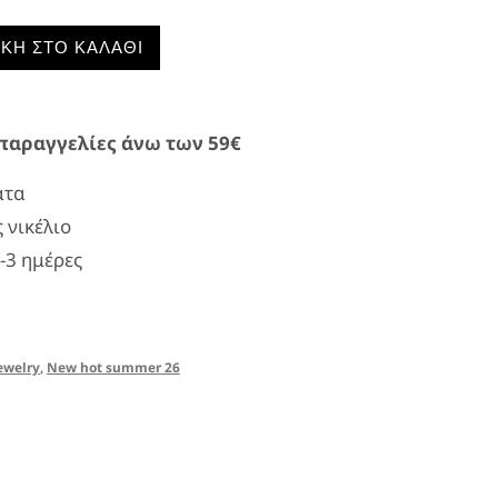
 €.
ΚΗ ΣΤΟ ΚΑΛΆΘΙ
παραγγελίες άνω των 59€
ατα
 νικέλιο
-3 ημέρες
ewelry
,
New hot summer 26