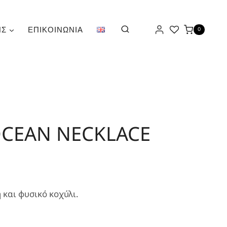
ΗΣ
ΕΠΙΚΟΙΝΩΝΊΑ
0
CEAN NECKLACE
ουσα
 και φυσικό κοχύλι.
: