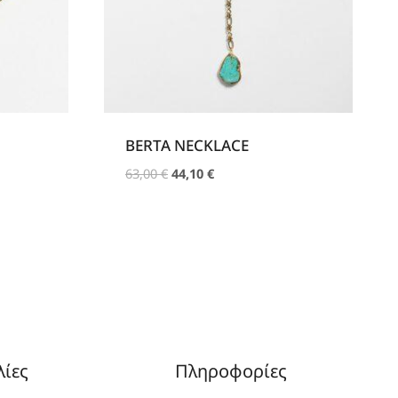
BERTA NECKLACE
Original
Η
63,00
€
44,10
€
price
τρέχουσα
was:
τιμή
63,00 €.
είναι:
44,10 €.
λίες
Πληροφορίες