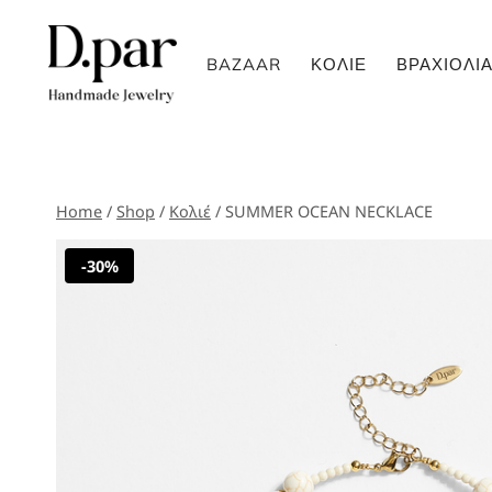
Skip
to
BAZAAR
ΚΟΛΙΈ
ΒΡΑΧΙΌΛΙ
content
Home
/
Shop
/
Κολιέ
/
SUMMER OCEAN NECKLACE
-30%