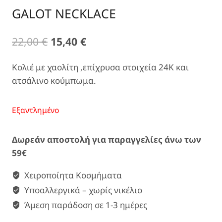
GALOT NECKLACE
Original
Η
22,00
€
15,40
€
price
τρέχουσα
Κολιέ με χαολίτη ,επίχρυσα στοιχεία 24Κ και
was:
τιμή
ατσάλινο κούμπωμα.
22,00 €.
είναι:
15,40 €.
Εξαντλημένο
Δωρεάν αποστολή για παραγγελίες άνω των
59€
Χειροποίητα Κοσμήματα
Υποαλλεργικά – χωρίς νικέλιο
Άμεση παράδοση σε 1-3 ημέρες