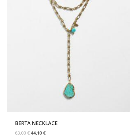
BERTA NECKLACE
Original
Η
63,00
€
44,10
€