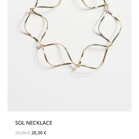
SOL NECKLACE
Original
Η
29,00
€
20,30
€