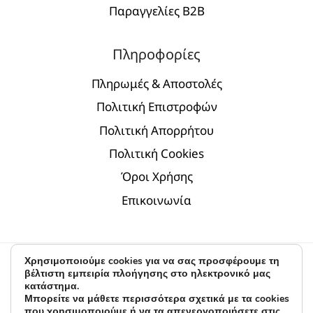
Παραγγελίες Β2Β
Πληροφορίες
Πληρωμές & Αποστολές
Πολιτική Επιστροφών
Πολιτική Απορρήτου
Πολιτική Cookies
Όροι Χρήσης
Επικοινωνία
Χρησιμοποιούμε cookies για να σας προσφέρουμε τη
© 2026 D.par | modern jewelry - Α.Κ. & Partners
βέλτιστη εμπειρία πλοήγησης στο ηλεκτρονικό μας
κατάστημα.
Digital Marketing by
BLV
Μπορείτε να μάθετε περισσότερα σχετικά με τα cookies
που χρησιμοποιούμε ή να τα απενεργοποιήσετε στις