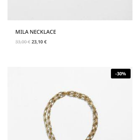
MILA NECKLACE
Original
Η
33,00
€
23,10
€
price
τρέχουσα
was:
τιμή
33,00 €.
είναι:
23,10 €.
-30%