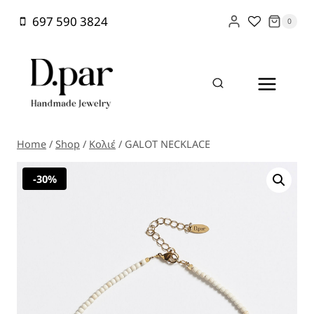
Skip
697 590 3824
0
to
content
Home
/
Shop
/
Κολιέ
/
GALOT NECKLACE
-30%