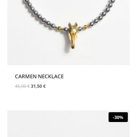
CARMEN NECKLACE
Original
Η
45,00
€
31,50
€
price
τρέχουσα
was:
τιμή
45,00 €.
είναι:
31,50 €.
-30%