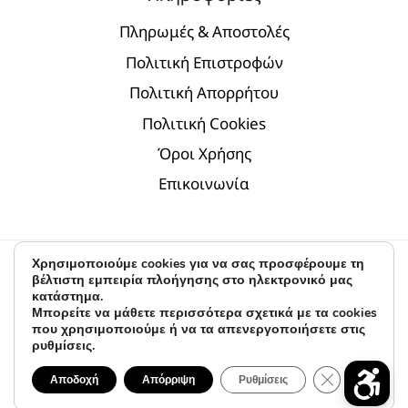
Πληρωμές & Αποστολές
Πολιτική Επιστροφών
Πολιτική Απορρήτου
Πολιτική Cookies
Όροι Χρήσης
Επικοινωνία
Χρησιμοποιούμε cookies για να σας προσφέρουμε τη
© 2026 D.par | modern jewelry - Α.Κ. & Partners
βέλτιστη εμπειρία πλοήγησης στο ηλεκτρονικό μας
κατάστημα.
Digital Marketing by
BLV
Μπορείτε να μάθετε περισσότερα σχετικά με τα cookies
που χρησιμοποιούμε ή να τα απενεργοποιήσετε στις
ρυθμίσεις.
ΚΛΕΊΣΙΜΟ 
Αποδοχή
Απόρριψη
Ρυθμίσεις