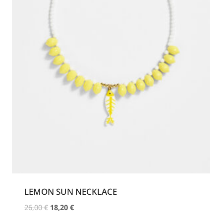
LEMON SUN NECKLACE
Original
Η
26,00
€
18,20
€
price
τρέχουσα