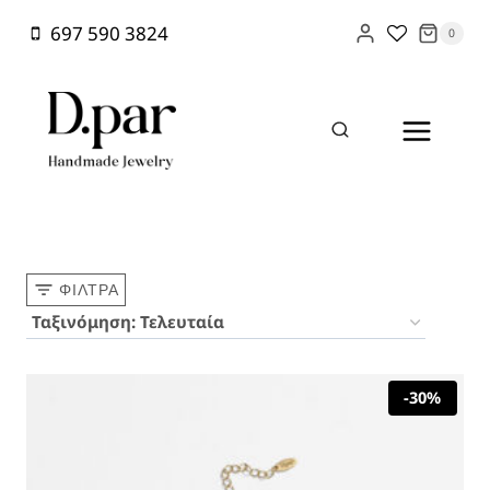
Skip
697 590 3824
0
to
content
Home
/
Shop
/
Beach Vibes
ΦΊΛΤΡΑ
-30%