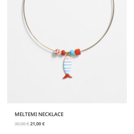
MELTEMI NECKLACE
Original
Η
30,00
€
21,00
€
price
τρέχουσα