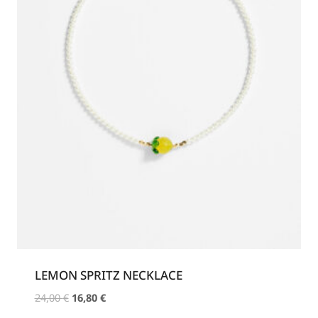
LEMON SPRITZ NECKLACE
Original
Η
24,00
€
16,80
€
price
τρέχουσα